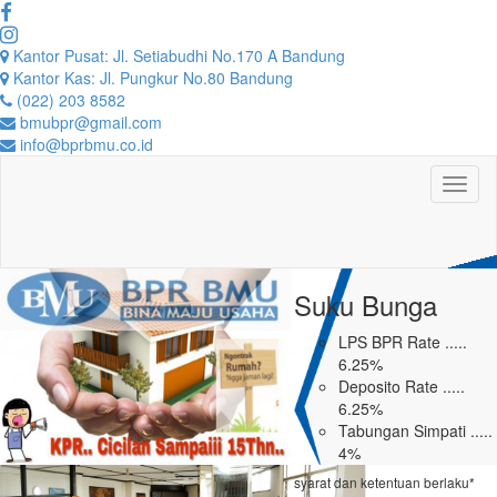
Kantor Pusat: Jl. Setiabudhi No.170 A Bandung
Kantor Kas: Jl. Pungkur No.80 Bandung
(022) 203 8582
bmubpr@gmail.com
info@bprbmu.co.id
Toggl
naviga
Suku Bunga
LPS BPR Rate .....
6.25%
Deposito Rate .....
6.25%
Tabungan Simpati .....
4%
Tabungan BMU .....
syarat dan ketentuan berlaku*