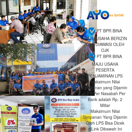
4%
Kategori B Plus .....
37%
Kategori B ..... 31%
..... %
PT BPR BINA
MAJU USAHA BERIZIN
DAN DIAWASI OLEH
OJK
PT BPR BINA
MAJU USAHA
PESERTA
PENJAMINAN LPS
Maksimum Nilai
Simpanan yang Dijamin
LPS Per Nasabah Per
Bank adalah Rp. 2
Miliar
Maksimum Nilai
Simpanan Yang Dijamin
Oleh LPS Bisa Dicek
diLink Dibawah Ini