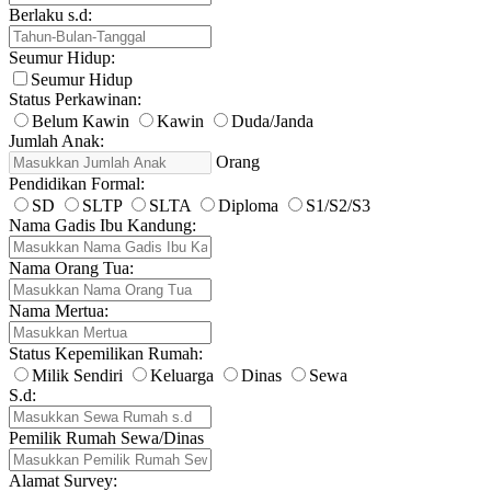
Berlaku s.d:
Seumur Hidup:
Seumur Hidup
Status Perkawinan:
Belum Kawin
Kawin
Duda/Janda
Jumlah Anak:
Orang
Pendidikan Formal:
SD
SLTP
SLTA
Diploma
S1/S2/S3
Nama Gadis Ibu Kandung:
Nama Orang Tua:
Nama Mertua:
Status Kepemilikan Rumah:
Milik Sendiri
Keluarga
Dinas
Sewa
S.d:
Pemilik Rumah Sewa/Dinas
Alamat Survey: