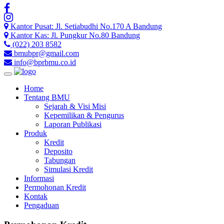
Kantor Pusat: Jl. Setiabudhi No.170 A Bandung
Kantor Kas: Jl. Pungkur No.80 Bandung
(022) 203 8582
bmubpr@gmail.com
info@bprbmu.co.id
Toggle
navigation
Home
Tentang BMU
Sejarah & Visi Misi
Kepemilikan & Pengurus
Laporan Publikasi
Produk
Kredit
Deposito
Tabungan
Simulasi Kredit
Informasi
Permohonan Kredit
Kontak
Pengaduan