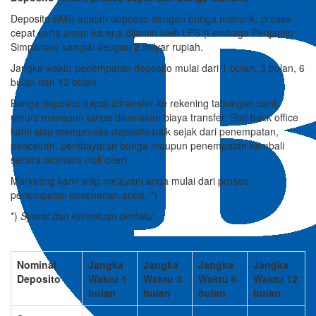
Deposito BMU adalah deposito dengan bunga menarik, proses
cepat serta aman karena dijamin oleh LPS (Lembaga Penjamin
Simpanan) sampai dengan 2 milyar rupiah.
Jangka waktu penempatan deposito mulai dari 1 bulan, 3 bulan, 6
bulan dan 12 bulan.
Bunga deposito dapat ditransfer ke rekening tabungan bank
umum manapun tanpa dikenakan biaya transfer. Staf back office
kami siap memproses deposito baik sejak dari penempatan,
pencairan, pembayaran bunga maupun penempatan kembali
secara otomatis (roll over).
Marketing kami siap melayani anda mulai dari proses
penempatan keseharian anda. *)
*)
Syarat dan kerentuan berlaku
Nominal
Jangka
Jangka
Jangka
Jangka
Deposito
Waktu 1
Waktu 3
Waktu 6
Waktu 12
bulan
bulan
bulan
bulan