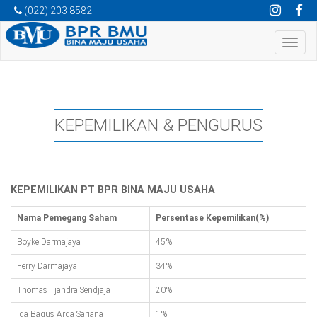
(022) 203 8582
Toggle
navigat
KEPEMILIKAN & PENGURUS
KEPEMILIKAN PT BPR BINA MAJU USAHA
Nama Pemegang Saham
Persentase Kepemilikan(%)
Boyke Darmajaya
45%
Ferry Darmajaya
34%
Thomas Tjandra Sendjaja
20%
Ida Bagus Arga Sarjana
1%