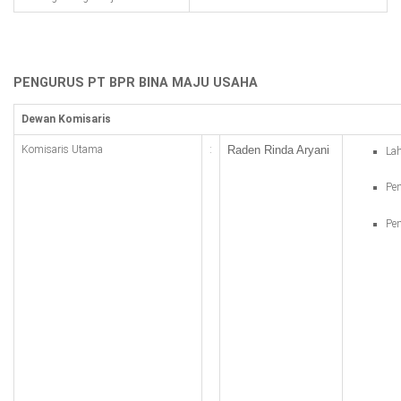
PENGURUS PT BPR BINA MAJU USAHA
Dewan Komisaris
Komisaris Utama
:
Raden Rinda Aryani
Lah
Pen
Pen