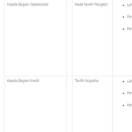
Kepala Bagian Operasional
:
Nada Norah Pangesti
Lah
Pen
Pen
Kepala Bagian Kredit
:
Taufik Nugraha
La
Pe
Pen