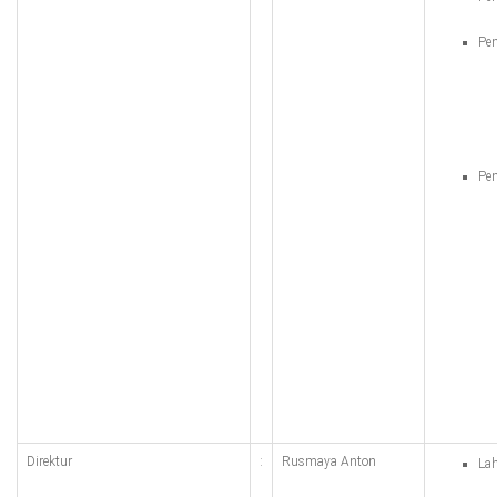
Pen
Pen
Direktur
:
Rusmaya Anton
Lah