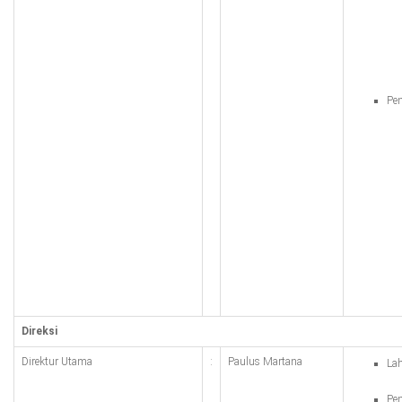
Pen
Direksi
Direktur Utama
:
Paulus Martana
Lah
Pen