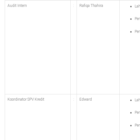
Audit Intern
:
Rafiqa Thahira
Lah
Pen
Pen
Koordinator SPV Kredit
:
Edward
Lah
Pen
Pen