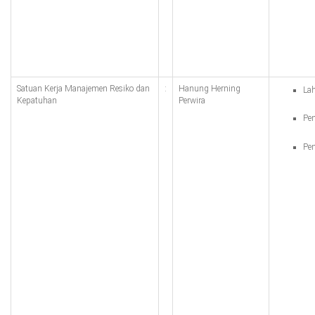
Satuan Kerja Manajemen Resiko dan
:
Hanung Herning
Lah
Kepatuhan
Perwira
Pen
Pen