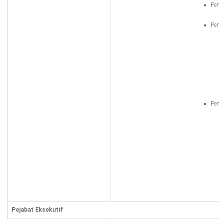
Pe
Pen
Pen
Pejabat Eksekutif