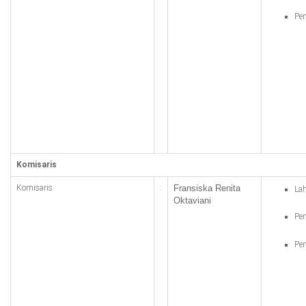
Pen
Komisaris
Komisaris
:
Fransiska Renita
Lah
Oktaviani
Pen
Pen