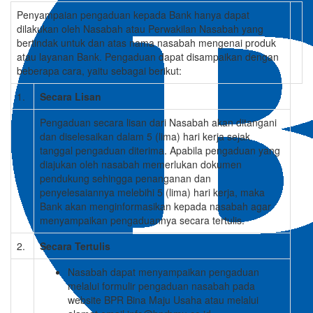
Penyampaian pengaduan kepada Bank hanya dapat
dilakukan oleh Nasabah atau Perwakilan Nasabah yang
bertindak untuk dan atas nama nasabah mengenai produk
atau layanan Bank. Pengaduan dapat disampaikan dengan
beberapa cara, yaitu sebagai berikut:
1.
Secara Lisan
Pengaduan secara lisan dari Nasabah akan ditangani
dan diselesaikan dalam 5 (lima) hari kerja sejak
tanggal pengaduan diterima. Apabila pengaduan yang
diajukan oleh nasabah memerlukan dokumen
pendukung sehingga penanganan dan
penyelesaiannya melebihi 5 (lima) hari kerja, maka
Bank akan menginformasikan kepada nasabah agar
menyampaikan pengaduannya secara tertulis.
2.
Secara Tertulis
Nasabah dapat menyampaikan pengaduan
melalui formulir pengaduan nasabah pada
website BPR Bina Maju Usaha atau melalui