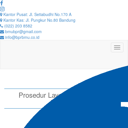
Kantor Pusat: Jl. Setiabudhi No.170 A
Kantor Kas: Jl. Pungkur No.80 Bandung
(022) 203 8582
bmubpr@gmail.com
info@bprbmu.co.id
Toggl
naviga
Prosedur Layanan Pengaduan
Nasabah