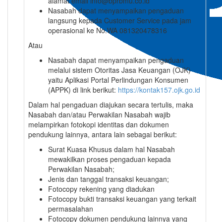
alamat email info@bprbmu.co.id
Nasabah dapat menyampaikan pengaduan
langsung kepada Customer Service pada jam
operasional ke No.WA 081320478316
Atau
Nasabah dapat menyampaikan pengaduan
melalui sistem Otoritas Jasa Keuangan (OJK)
yaitu Aplikasi Portal Perlindungan Konsumen
(APPK) di link berikut:
https://kontak157.ojk.go.id
Dalam hal pengaduan diajukan secara tertulis, maka
Nasabah dan/atau Perwakilan Nasabah wajib
melampirkan fotokopi identitas dan dokumen
pendukung lainnya, antara lain sebagai berikut:
Surat Kuasa Khusus dalam hal Nasabah
mewakilkan proses pengaduan kepada
Perwakilan Nasabah;
Jenis dan tanggal transaksi keuangan;
Fotocopy rekening yang diadukan
Fotocopy bukti transaksi keuangan yang terkait
permasalahan
Fotocopy dokumen pendukung lainnya yang