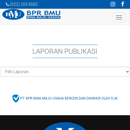
(022) 203 8582
Toggle
navigat
LAPORAN PUBLIKASI
PT BPR BINA MAJU USAHA BERIZIN DAN DIAWASI OLEH OJK